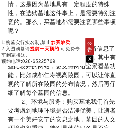
情，这是因为墓地具有一定程度的特殊
性，在选购墓地这件事上，是需要特别注
意的。那么，买墓地都需要注意哪些事项
呢？
1:购墓实行实名制,禁止
炒买炒卖
.
公
1、墓地调研：可以通过网络信息了
2:入园购墓请
提前一天预约
,可免费专
告
车到家接送.
解，现在网络上有很多墓地网站，其中有
x
预约电话:
028-65225769
些比较好的网站，更支持网络全景看墓功
能，比如成都仁寿视高陵园，可以让你直
观的了解所在陵园的分布情况，然后再仔
细了解每个墓园的信息。
2、环境与服务：购买墓地我们首先
要考虑到地理环境是否洁净优美，让逝者
有一个美好安宁的安息之地，墓园的人文