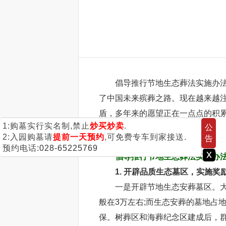
倡导推行节地生态葬法实施办法是
了中国未来殡葬之路。现在越来越
盾，多年来的愿望正在一点点的积
1:购墓实行实名制,禁止
炒买炒卖
.
公
革在我国发展做法是什么呢?
2:入园购墓请
提前一天预约
,可免费专车到家接送.
告
预约电话:
028-65225769
x
倡导推行节地生态葬法实施办
1. 开辟品质生态墓区，实施奖
一是开辟节地生态安葬墓区。大多
般在3万左右;而生态安葬的墓地占地不
保。树葬区和海葬纪念区建成后，