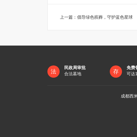
上一篇：
倡导绿色殡葬，守护蓝色星球
民政局审批
免费
法
存
合法墓地
可达
成都西米