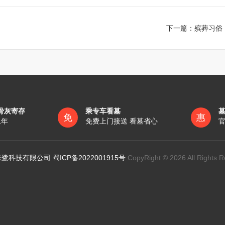
下一篇：
殡葬习俗
骨灰寄存
乘专车看墓
免
惠
1年
免费上门接送 看墓省心
官
鹭科技有限公司 蜀ICP备2022001915号
CopyRight © 2026 All Rights R