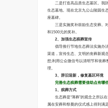
二是打造高品质生态墓区。我区按
生态墓地。现在北京九公山陵园生态
座墓碑。
三是实施奖补鼓励生态安葬。对采
和1500元的奖补。
2、加强生态殡葬宣传
倡导推行节地生态葬法实施办
渠道，宣传生态、文明的丧葬新观
想;利用公众微信号以清明节和丧葬
理。
3、辞旧迎新，修复墓区环境
完善生态殡葬需要借助点有哪
1、殡葬方式
生态葬是“薄葬”的观念之所以在
属在安葬和祭奠的仪式感上得到满