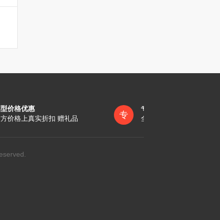
墓型价格优惠
专员一对一服务
专
方价格上真实折扣 赠礼品
全称陪同办理各项手续
eserved.