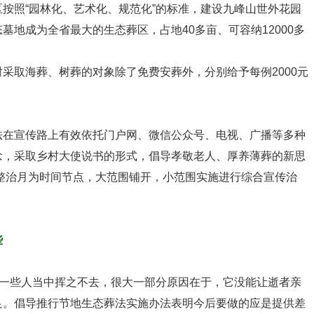
照“园林化、艺术化、规范化”的标准，建设九峰山世外花园
墓地成为全省最大的生态葬区，占地40多亩、可容纳12000多
取海葬、树葬的对象除了免费安葬外，分别给予每例2000元
法在
宣传路上有效依托门户网、微信公众号、电视、广播等多种
念，采取乡村大使说书的形式，倡导孝敬老人、厚养薄葬的新思
整治月为时间节点，大范围铺开，小范围实施进行综合宣传治
些
一些人当中挥之不去，很大一部分原因在于，它没能让逝者亲
足。
倡导推行节地生态葬法实施办法表明
今后要做的应是提供差