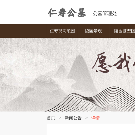
公墓管理处
仁寿视高陵园
陵园景观
陵园墓型
>
>
首页
新闻公告
详情